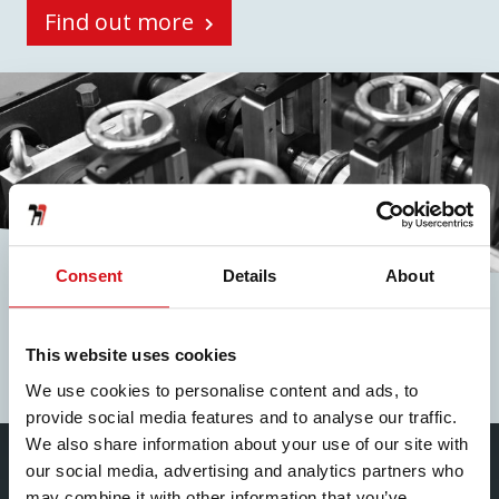
Find out more
Consent
Details
About
CUSTOM ROLLFORM
This website uses cookies
Find out more
We use cookies to personalise content and ads, to
provide social media features and to analyse our traffic.
We also share information about your use of our site with
our social media, advertising and analytics partners who
may combine it with other information that you’ve