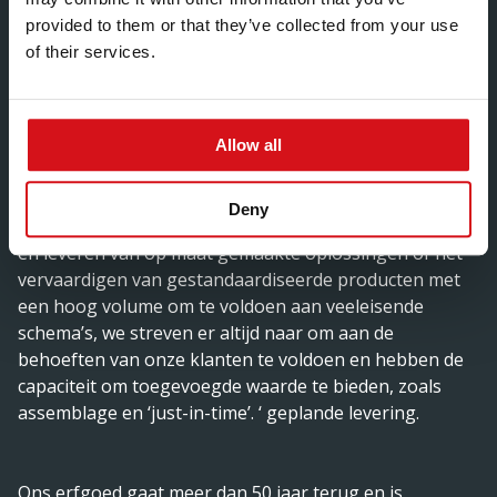
Met tientallen jaren ervaring in koudgewalst staal die
provided to them or that they’ve collected from your use
dateren van vóór computersoftware, leveren we nu
of their services.
innovatieve oplossingen in diverse sectoren zoals de
bouw, auto-industrie, industrie en landbouw met de
nieuwste interne technologische ondersteuning en
geautomatiseerde ontwerpsystemen.
Allow all
Deny
Of het nu gaat om het ontwerpen, prototypen, testen
en leveren van op maat gemaakte oplossingen of het
vervaardigen van gestandaardiseerde producten met
een hoog volume om te voldoen aan veeleisende
schema’s, we streven er altijd naar om aan de
behoeften van onze klanten te voldoen en hebben de
capaciteit om toegevoegde waarde te bieden, zoals
assemblage en ‘just-in-time’. ‘ geplande levering.
Ons erfgoed gaat meer dan 50 jaar terug en is